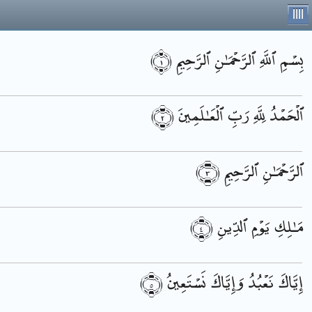
||||
﴿١﴾
ٱلرَّحِيمِ
ٱلرَّحْمَـٰنِ
ٱللَّهِ
بِسْمِ
﴿٢﴾
ٱلْعَـٰلَمِينَ
رَبِّ
لِلَّهِ
ٱلْحَمْدُ
﴿٣﴾
ٱلرَّحِيمِ
ٱلرَّحْمَـٰنِ
﴿٤﴾
ٱلدِّينِ
يَوْمِ
مَـٰلِكِ
﴿٥﴾
نَسْتَعِينُ
وَإِيَّاكَ
نَعْبُدُ
إِيَّاكَ