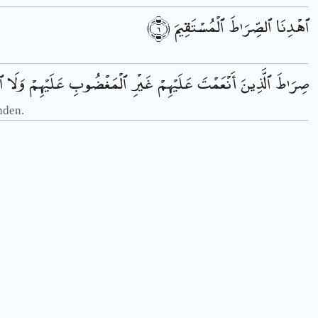
﴿٦﴾
ٱلْمُسْتَقِيمَ
ٱلصِّرَ ٰطَ
ٱهْدِنَا
صِرَ ٰطَ
ٱلَّذِينَ
أَنْعَمْتَ
عَلَيْهِمْ
غَيْرِ
ٱلْمَغْضُوبِ
عَلَيْهِمْ
وَلَا
ٱ
nden.